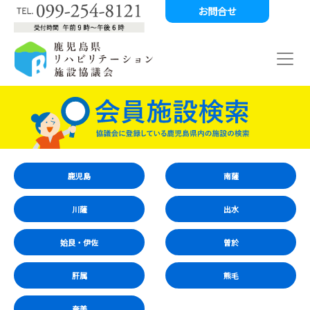
お問合せ
鹿児島
南薩
川薩
出水
姶良・伊佐
曽於
肝属
熊毛
奄美